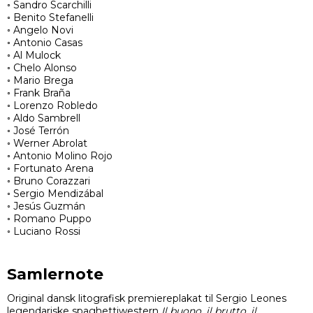
◦ Sandro Scarchilli
◦ Benito Stefanelli
◦ Angelo Novi
◦ Antonio Casas
◦ Al Mulock
◦ Chelo Alonso
◦ Mario Brega
◦ Frank Braña
◦ Lorenzo Robledo
◦ Aldo Sambrell
◦ José Terrón
◦ Werner Abrolat
◦ Antonio Molino Rojo
◦ Fortunato Arena
◦ Bruno Corazzari
◦ Sergio Mendizábal
◦ Jesús Guzmán
◦ Romano Puppo
◦ Luciano Rossi
Samlernote
Original dansk litografisk premiereplakat til Sergio Leones
legendariske spaghettiwestern
Il buono, il brutto, il