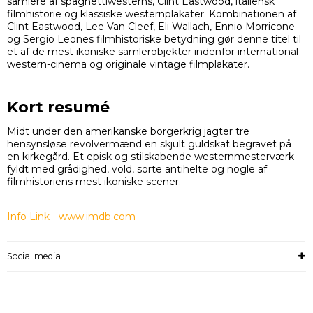
samlere af spaghettiwesterns, Clint Eastwood, italiensk
filmhistorie og klassiske westernplakater. Kombinationen af
Clint Eastwood, Lee Van Cleef, Eli Wallach, Ennio Morricone
og Sergio Leones filmhistoriske betydning gør denne titel til
et af de mest ikoniske samlerobjekter indenfor international
western-cinema og originale vintage filmplakater.
Kort resumé
Midt under den amerikanske borgerkrig jagter tre
hensynsløse revolvermænd en skjult guldskat begravet på
en kirkegård. Et episk og stilskabende westernmesterværk
fyldt med grådighed, vold, sorte antihelte og nogle af
filmhistoriens mest ikoniske scener.
Info Link - www.imdb.com
Social media