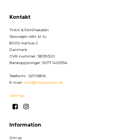
Kontakt
Tintin & FilmPlakaten
Skovvejen 46H, kl. tv.
8000 Aarhus C
Danmark
CVR-nummer
:
38139320
Bankoplysninger
:
5077 1403354
Telefonnr.
:
52705816
E-mail
:
mail@classicposter.dk
Sitemap
Information
Om os