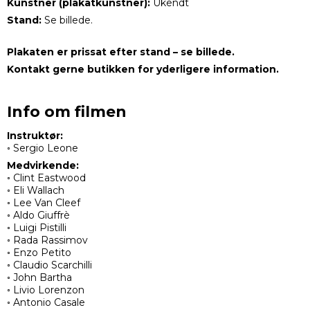
Kunstner (plakatkunstner):
Ukendt
Stand:
Se billede.
Plakaten er prissat efter stand – se billede.
Kontakt gerne butikken for yderligere information.
Info om filmen
Instruktør:
◦ Sergio Leone
Medvirkende:
◦ Clint Eastwood
◦ Eli Wallach
◦ Lee Van Cleef
◦ Aldo Giuffrè
◦ Luigi Pistilli
◦ Rada Rassimov
◦ Enzo Petito
◦ Claudio Scarchilli
◦ John Bartha
◦ Livio Lorenzon
◦ Antonio Casale