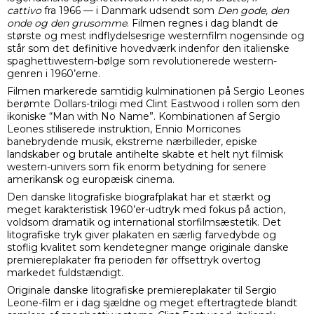
cattivo
fra 1966 — i Danmark udsendt som
Den gode, den
onde og den grusomme
. Filmen regnes i dag blandt de
største og mest indflydelsesrige westernfilm nogensinde og
står som det definitive hovedværk indenfor den italienske
spaghettiwestern-bølge som revolutionerede western-
genren i 1960’erne.
Filmen markerede samtidig kulminationen på Sergio Leones
berømte Dollars-trilogi med Clint Eastwood i rollen som den
ikoniske “Man with No Name”. Kombinationen af Sergio
Leones stiliserede instruktion, Ennio Morricones
banebrydende musik, ekstreme nærbilleder, episke
landskaber og brutale antihelte skabte et helt nyt filmisk
western-univers som fik enorm betydning for senere
amerikansk og europæisk cinema.
Den danske litografiske biografplakat har et stærkt og
meget karakteristisk 1960’er-udtryk med fokus på action,
voldsom dramatik og international storfilmsæstetik. Det
litografiske tryk giver plakaten en særlig farvedybde og
stoflig kvalitet som kendetegner mange originale danske
premiereplakater fra perioden før offsettryk overtog
markedet fuldstændigt.
Originale danske litografiske premiereplakater til Sergio
Leone-film er i dag sjældne og meget eftertragtede blandt