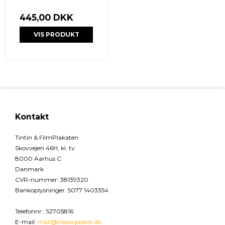
445,00 DKK
VIS PRODUKT
Kontakt
Tintin & FilmPlakaten
Skovvejen 46H, kl. tv.
8000 Aarhus C
Danmark
CVR-nummer
:
38139320
Bankoplysninger
:
5077 1403354
Telefonnr.
:
52705816
E-mail
:
mail@classicposter.dk