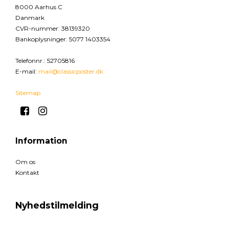
8000 Aarhus C
Danmark
CVR-nummer
:
38139320
Bankoplysninger
:
5077 1403354
Telefonnr.
:
52705816
E-mail
:
mail@classicposter.dk
Sitemap
Information
Om os
Kontakt
Nyhedstilmelding