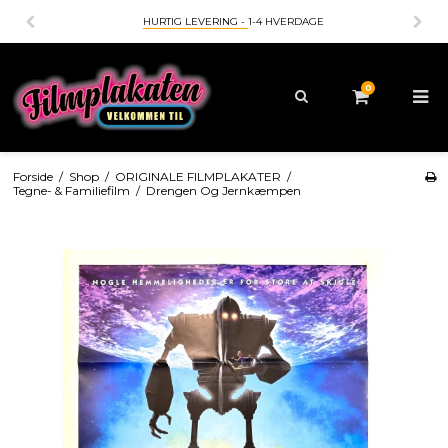
HURTIG LEVERING -
1-4 HVERDAGE
0
Forside
/
Shop
/
ORIGINALE FILMPLAKATER
/
Tegne- & Familiefilm
/
Drengen Og Jernkæmpen