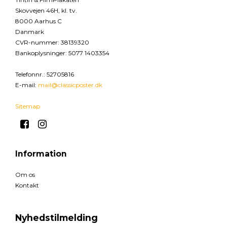
Skovvejen 46H, kl. tv.
8000 Aarhus C
Danmark
CVR-nummer
:
38139320
Bankoplysninger
:
5077 1403354
Telefonnr.
:
52705816
E-mail
:
mail@classicposter.dk
Sitemap
Information
Om os
Kontakt
Nyhedstilmelding