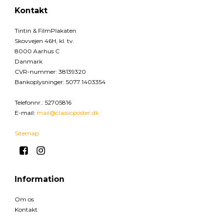
Kontakt
Tintin & FilmPlakaten
Skovvejen 46H, kl. tv.
8000 Aarhus C
Danmark
CVR-nummer
:
38139320
Bankoplysninger
:
5077 1403354
Telefonnr.
:
52705816
E-mail
:
mail@classicposter.dk
Sitemap
Information
Om os
Kontakt