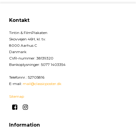
Kontakt
Tintin & FilmPlakaten
Skovvejen 46H, kl. tv.
8000 Aarhus C
Danmark
CVR-nummer
:
38139320
Bankoplysninger
:
5077 1403354
Telefonnr.
:
52705816
E-mail
:
mail@classicposter.dk
Sitemap
Information