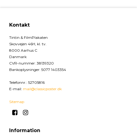
Kontakt
Tintin & FilmPlakaten
Skovvejen 46H, kl. tv.
8000 Aarhus C
Danmark
CVR-nummer
:
38139320
Bankoplysninger
:
5077 1403354
Telefonnr.
:
52705816
E-mail
:
mail@classicposter.dk
Sitemap
Information