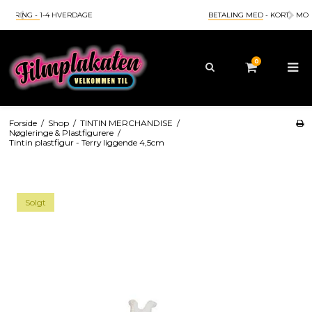
BETALING MED
- KORT - MOBILEPAY - APPLEPAY - GOOGLEPAY
0
Forside
/
Shop
/
TINTIN MERCHANDISE
/
Nøgleringe & Plastfigurere
/
Tintin plastfigur - Terry liggende 4,5cm
Solgt