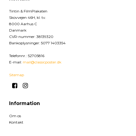
Tintin & FilmPlakaten
Skovvejen 46H, kl. tv.
8000 Aarhus C
Danmark
CVR-nummer
:
38139320
Bankoplysninger
:
5077 1403354
Telefonnr.
:
52705816
E-mail
:
mail@classicposter.dk
Sitemap
Information
Om os
Kontakt