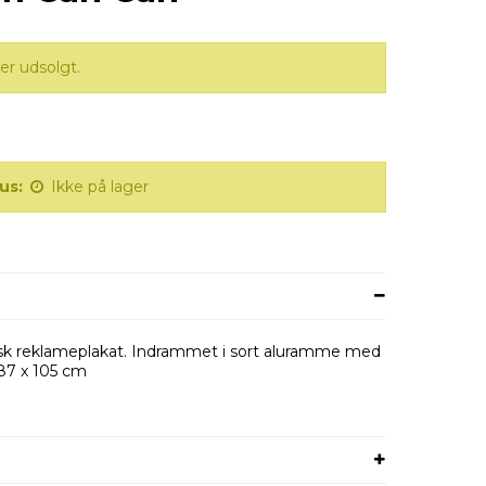
er udsolgt.
us:
Ikke på lager
nsk reklameplakat. Indrammet i sort aluramme med
 87 x 105 cm