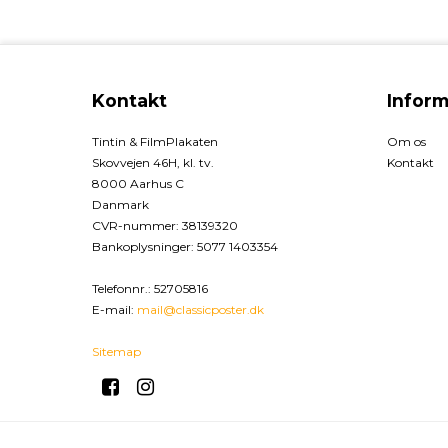
Kontakt
Inform
Tintin & FilmPlakaten
Om os
Skovvejen 46H, kl. tv.
Kontakt
8000 Aarhus C
Danmark
CVR-nummer
:
38139320
Bankoplysninger
:
5077 1403354
Telefonnr.
:
52705816
E-mail
:
mail@classicposter.dk
Sitemap