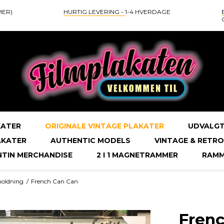
MER)
HURTIG LEVERING -
1-4 HVERDAGE
KATER
ORIGINALE VINTAGE PLAKATER
UDVALGT
AKATER
AUTHENTIC MODELS
VINTAGE & RETRO
NTIN MERCHANDISE
2 I 1 MAGNETRAMMER
RAMM
oldning
/
French Can Can
Fren