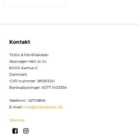
Kontakt
Tintin & FilmPlakaten
Skovvejen 46H, kl. tv.
8000 Aarhus C
Danmark
CVR-nummer
:
38139320
Bankoplysninger
:
5077 1403354
Telefonnr.
:
52705816
E-mail
:
mail@classicposter.dk
Sitemap