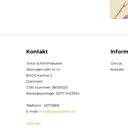
Kontakt
Inform
Tintin & FilmPlakaten
Om os
Skovvejen 46H, kl. tv.
Kontakt
8000 Aarhus C
Danmark
CVR-nummer
:
38139320
Bankoplysninger
:
5077 1403354
Telefonnr.
:
52705816
E-mail
:
mail@classicposter.dk
Sitemap