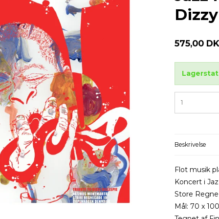
Dizzy
575,00 D
Lagerstat
Beskrivelse
Flot musik pl
Koncert i J
Store Regne
Mål: 70 x 10
Tegnet af Fi