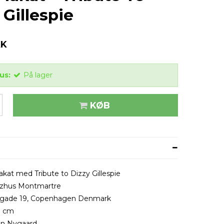
 Gillespie
KK
us:
På lager
KØB
akat med Tribute to Dizzy Gillespie
azzhus Montmartre
gade 19, Copenhagen Denmark
0 cm
nn Nygaard