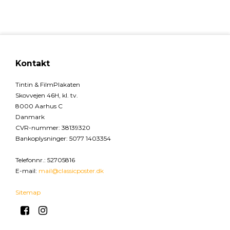
Kontakt
Tintin & FilmPlakaten
Skovvejen 46H, kl. tv.
8000 Aarhus C
Danmark
CVR-nummer
:
38139320
Bankoplysninger
:
5077 1403354
Telefonnr.
:
52705816
E-mail
:
mail@classicposter.dk
Sitemap