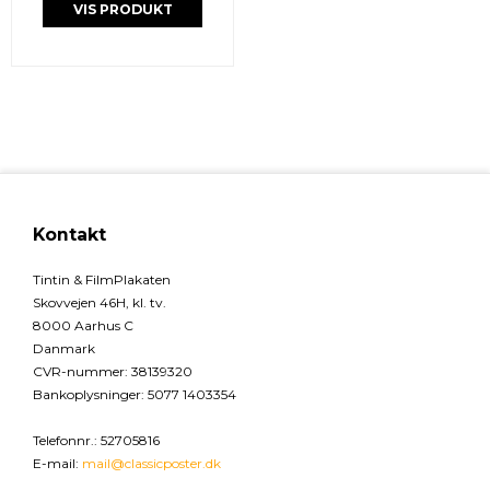
VIS PRODUKT
Kontakt
Tintin & FilmPlakaten
Skovvejen 46H, kl. tv.
8000 Aarhus C
Danmark
CVR-nummer
:
38139320
Bankoplysninger
:
5077 1403354
Telefonnr.
:
52705816
E-mail
:
mail@classicposter.dk