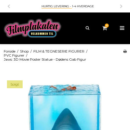
LEVERING -
1-4 HVERDAGE
BETALING MED
- KORT - MO
0
Forside
/
Shop
/
FILM & TEGNESERIE FIGURER
/
PVC Figurer
/
Jaws: 3D Movie Poster Statue - Dødens Gab Figur
Solgt