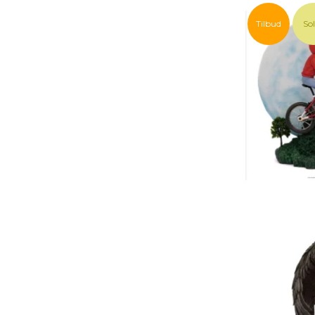
Tilbud
So