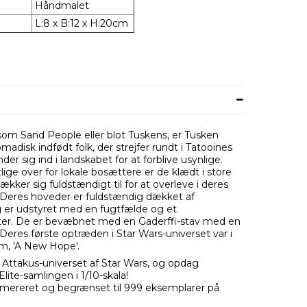
Håndmalet
L:8 x B:12 x H:20cm
om Sand People eller blot Tuskens, er Tusken
madisk indfødt folk, der strejfer rundt i Tatooines
der sig ind i landskabet for at forblive usynlige.
ige over for lokale bosættere er de klædt i store
ækker sig fuldstændigt til for at overleve i deres
. Deres hoveder er fuldstændig dækket af
 er udstyret med en fugtfælde og et
ter. De er bevæbnet med en Gaderffi-stav med en
. Deres første optræden i Star Wars-universet var i
lm, 'A New Hope'.
i Attakus-universet af Star Wars, og opdag
Elite-samlingen i 1/10-skala!
mereret og begrænset til 999 eksemplarer på