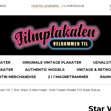
MER)
HURTIG LEVERING -
1-4 HVERDAGE
KATER
ORIGINALE VINTAGE PLAKATER
UDVALGT
AKATER
AUTHENTIC MODELS
VINTAGE & RETRO
NTIN MERCHANDISE
2 I 1 MAGNETRAMMER
RAMM
ala 1:10
/
Star Wars: A New Hope - Elite Tusken Raider 1:10 Scale Statue
Star 