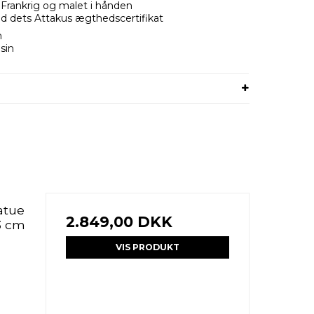
i Frankrig og malet i hånden
d dets Attakus ægthedscertifikat
m
sin
atue
2.849,00 DKK
3 cm
VIS PRODUKT