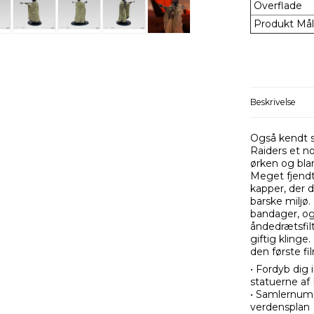
Overflade
Produkt Mål
Beskrivelse
Også kendt s
Raiders et no
ørken og blan
Meget fjendtl
kapper, der d
barske miljø
bandager, og
åndedrætsfil
giftig klinge
den første fi
• Fordyb dig 
statuerne af 
• Samlernum
verdensplan