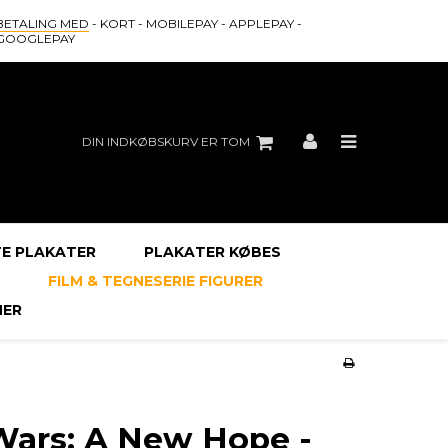
BETALING MED
- KORT - MOBILEPAY - APPLEPAY -
GOOGLEPAY
DIN INDKØBSKURV ER TOM
E PLAKATER
PLAKATER KØBES
FILM & TEGNESERIE FIGURER
ER
Wars: A New Hope -