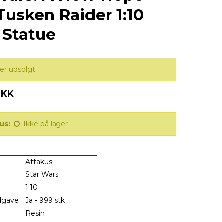
 Tusken Raider 1:10
 Statue
er udsolgt.
DKK
us:
Ikke på lager
Attakus
Star Wars
1:10
Udgave
Ja - 999 stk
Resin