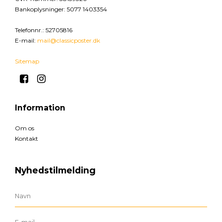
Bankoplysninger
:
5077 1403354
Telefonnr.
:
52705816
E-mail
:
mail@classicposter.dk
Sitemap
Information
Om os
Kontakt
Nyhedstilmelding