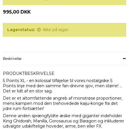
995,00 DKK
Lagerstatus:
Ikke på lager
Beskrivelse
PRODUKTBESKRIVELSE
5 Points XL - en kolossal tilføjelse til vores nostalgiske 5
Points linje med den samme fan-drevne sjov, men større! …
Det er lidt af en stor sag.
Det er et altomfattende angreb af monstrøse proportioner,
mens kampen mod den trehovedede kaiju-konge fra det
ydre rum fortsætter!
Denne anden sprængfyldte æske med giganter indeholder
King Ghidorah, Manilla, Gorosaurus og Baragon og inkluderer
udvalgte udskiftelige hoveder, arme, ben eller FX.