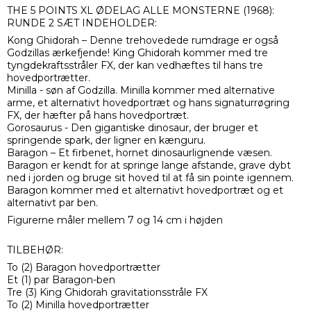
THE 5 POINTS XL ØDELAG ALLE MONSTERNE (1968):
RUNDE 2 SÆT INDEHOLDER:
Kong Ghidorah – Denne trehovedede rumdrage er også
Godzillas ærkefjende! King Ghidorah kommer med tre
tyngdekraftsstråler FX, der kan vedhæftes til hans tre
hovedportrætter.
Minilla - søn af Godzilla. Minilla kommer med alternative
arme, et alternativt hovedportræt og hans signaturrøgring
FX, der hæfter på hans hovedportræt.
Gorosaurus - Den gigantiske dinosaur, der bruger et
springende spark, der ligner en kænguru.
Baragon – Et firbenet, hornet dinosaurlignende væsen.
Baragon er kendt for at springe lange afstande, grave dybt
ned i jorden og bruge sit hoved til at få sin pointe igennem.
Baragon kommer med et alternativt hovedportræt og et
alternativt par ben.
Figurerne måler mellem 7 og 14 cm i højden
TILBEHØR:
To (2) Baragon hovedportrætter
Et (1) par Baragon-ben
Tre (3) King Ghidorah gravitationsstråle FX
To (2) Minilla hovedportrætter