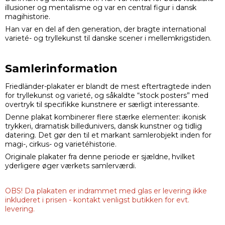
illusioner og mentalisme og var en central figur i dansk
magihistorie.
Han var en del af den generation, der bragte international
varieté- og tryllekunst til danske scener i mellemkrigstiden.
Samlerinformation
Friedländer-plakater er blandt de mest eftertragtede inden
for tryllekunst og varieté, og såkaldte “stock posters” med
overtryk til specifikke kunstnere er særligt interessante.
Denne plakat kombinerer flere stærke elementer: ikonisk
trykkeri, dramatisk billedunivers, dansk kunstner og tidlig
datering. Det gør den til et markant samlerobjekt inden for
magi-, cirkus- og varietéhistorie.
Originale plakater fra denne periode er sjældne, hvilket
yderligere øger værkets samlerværdi.
OBS! Da plakaten er indrammet med glas er levering ikke
inkluderet i prisen - kontakt venligst butikken for evt.
levering.