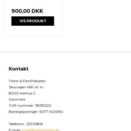
900,00 DKK
VIS PRODUKT
Kontakt
Tintin & FilmPlakaten
Skovvejen 46H, kl. tv.
8000 Aarhus C
Danmark
CVR-nummer
:
38139320
Bankoplysninger
:
5077 1403354
Telefonnr.
:
52705816
E-mail
:
mail@classicposter.dk