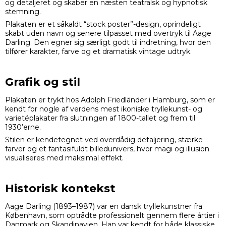
og detaljeret og skaber en næsten teatralsk og hypnotisk
stemning.
Plakaten er et såkaldt “stock poster”-design, oprindeligt
skabt uden navn og senere tilpasset med overtryk til Aage
Darling. Den egner sig særligt godt til indretning, hvor den
tilfører karakter, farve og et dramatisk vintage udtryk.
Grafik og stil
Plakaten er trykt hos Adolph Friedländer i Hamburg, som er
kendt for nogle af verdens mest ikoniske tryllekunst- og
varietéplakater fra slutningen af 1800-tallet og frem til
1930’erne.
Stilen er kendetegnet ved overdådig detaljering, stærke
farver og et fantasifuldt billedunivers, hvor magi og illusion
visualiseres med maksimal effekt.
Historisk kontekst
Aage Darling (1893–1987) var en dansk tryllekunstner fra
København, som optrådte professionelt gennem flere årtier i
Danmark og Skandinavien. Han var kendt for både klassiske